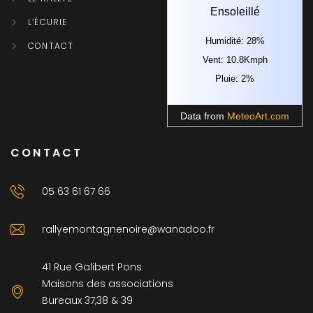
Ensoleillé
L’ÉCURIE
Humidité: 28%
CONTACT
Vent: 10.8Kmph
Pluie: 2%
Data from
MeteoArt.com
CONTACT
05 63 61 67 66
rallyemontagnenoire@wanadoo.fr
41 Rue Galibert Pons
Maisons des associations
Bureaux 37,38 & 39